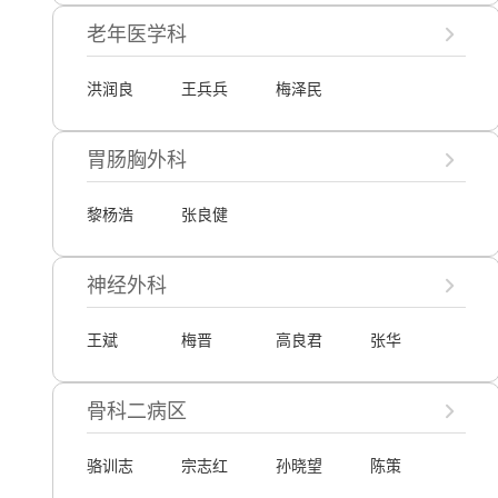
老年医学科
洪润良
王兵兵
梅泽民
胃肠胸外科
黎杨浩
张良健
神经外科
王斌
梅晋
高良君
张华
骨科二病区
骆训志
宗志红
孙晓望
陈策