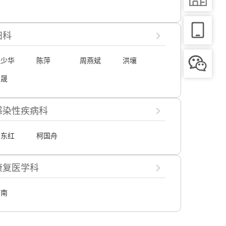
妇科
程少华
陈萍
周燕斌
洪壤
向晟
感染性疾病科
周东红
柯国舟
康复医学科
何南