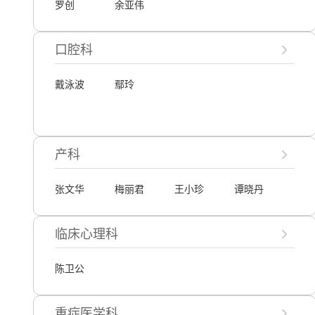
罗创
余亚伟
口腔科
戴泳波
鄢玲
产科
张文华
梅丽君
王小珍
谭晓丹
临床心理科
陈卫公
重症医学科