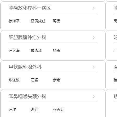
肿瘤放化疗科一病区
徐海平
聂黄成彧
蒋品
肝胆胰腹外疝外科
汪大海
戴泳泽
杨勇
甲状腺乳腺外科
陈江波
石坚
余宏
耳鼻咽喉头颈外科
汪洋
湛红
张再兵