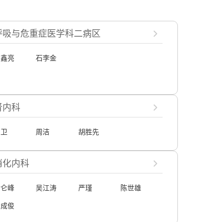
呼吸与危重症医学科二病区
詹鑫亮
石李金
肾内科
吕卫
周洁
胡胜先
消化内科
黄仑峰
吴江涛
严瑾
陈世雄
於成俊