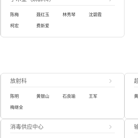
陈梅
聂红玉
林秀琴
沈碧霞
柯宏
费新爱
放射科
陈明
黄银山
石良瑜
王军
梅继全
消毒供应中心