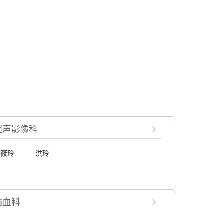
超声影像科
黄筱玲
洪玲
输血科