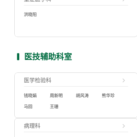
洪晓阳
医技辅助科室
医学检验科
钱晓娟
周新明
胡风涛
熊华珍
马回
王珊
病理科