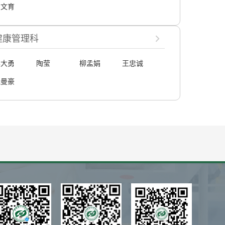
鲁文育
健康管理科
吴大勇
陶莹
柳孟娟
王忠诚
饶曼豪