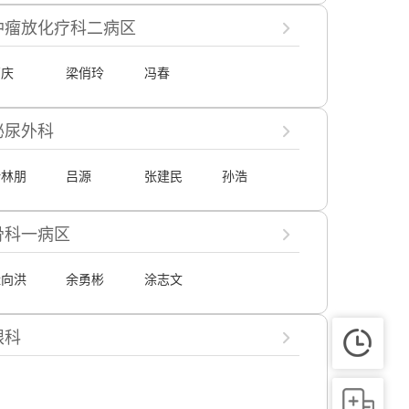
肿瘤放化疗科二病区
高庆
梁俏玲
冯春
泌尿外科
叶林朋
吕源
张建民
孙浩
骨科一病区
桂向洪
余勇彬
涂志文
眼科