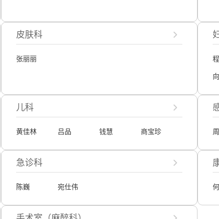
皮肤科
张丽丽
儿科
黄佳林
吕品
钱慧
商宝珍
急诊科
陈巍
宛仕伟
手术室（麻醉科）