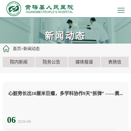
>
首
>
页
医
>
新闻动态
院
患
>
首页
>
新闻动态
概
者
医
>
院内新闻
院务公告
媒体报道
表扬信
况
服
疗
党
>
务
工
建
教
>
心脏旁长出10厘米巨瘤，多学科协作9天”拆弹” ——黄...
作
文
学
招
>
化
科
聘
新
06
2026-08
研
信
闻