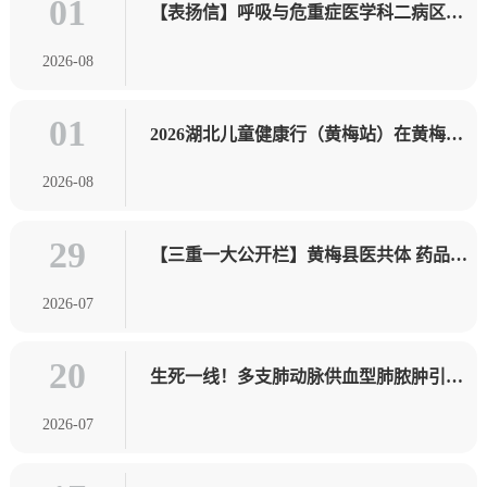
01
【表扬信】呼吸与危重症医学科二病区连
收两面锦旗
2026-08
01
2026湖北儿童健康行（黄梅站）在黄梅县
人民医院举行
2026-08
29
【三重一大公开栏】黄梅县医共体 药品耗
材统一集采集配招标代理机构比选公告
2026-07
20
生死一线！多支肺动脉供血型肺脓肿引发
致命大咯血，胸腔镜微创手术成功"兜底"
2026-07