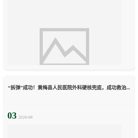
息
动
态
“拆弹”成功！黄梅县人民医院外科硬核兜底，成功救治...
03
2026-08