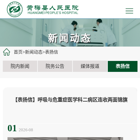
>
首
>
页
医
>
新闻动态
院
患
>
首页
>
新闻动态
>
表扬信
概
者
医
>
院内新闻
院务公告
媒体报道
表扬信
况
服
疗
党
>
务
工
建
教
>
【表扬信】呼吸与危重症医学科二病区连收两面锦旗
作
文
学
招
>
化
科
聘
新
01
2026-08
研
信
闻