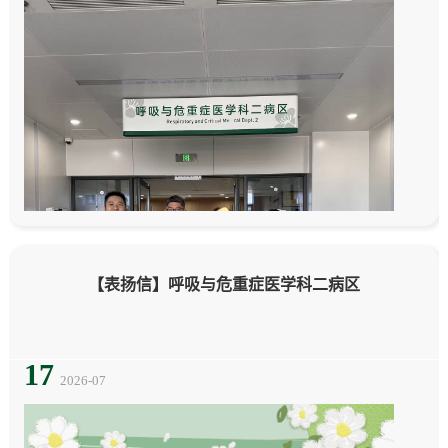
息
动
态
【表扬信】呼吸与危重症医学科二病区
17
2026-07